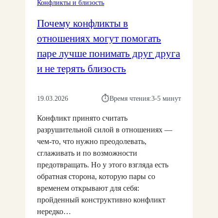
Конфликты и близость
Й
З
М
В
О
И
Почему конфликты в
П
С
Е
А
отношениях могут помогать
Т
С
Р
И
Т
паре лучше понимать друг друга
Е
Ь
:
и не терять близость
У
К
В
А
А
К
⏱︎
19.03.2026
Время чтения:
3-5 минут
Ж
С
Е
О
Конфликт принято считать
Н
Х
разрушительной силой в отношениях —
И
Р
чем-то, что нужно преодолевать,
Е
А
сглаживать и по возможности
И
Н
П
предотвращать. Но у этого взгляда есть
Я
О
обратная сторона, которую пары со
Т
Н
временем открывают для себя:
Ь
И
Б
пройденный конструктивно конфликт
М
Л
нередко…
А