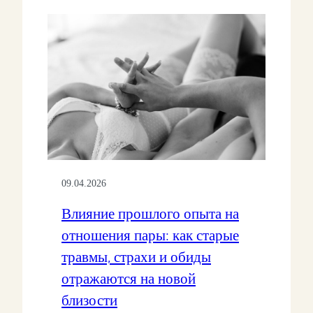
Ч
Е
М
У
П
Р
О
Ш
Л
Ы
Й
О
П
09.04.2026
Ы
Т
Влияние прошлого опыта на
В
отношения пары: как старые
Л
И
травмы, страхи и обиды
Я
отражаются на новой
Е
Т
близости
Н