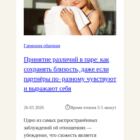
К
А
Т
О
Р
Н
Й
Ы
О
Н
Е
Ш
Ы
Т
Е
Е
Р
Н
О
А
И
Гармония общения
Т
В
Я
Н
М
Х
Принятие различий в паре: как
О
Ы
Н
Ш
сохранять близость, даже если
,
Е
Е
С
М
партнёры по-разному чувствуют
Н
Т
Е
И
и выражают себя
Р
Ш
Я
А
А
В
Х
Ю
Н
⏱︎
26.03.2026
Время чтения:
3-5 минут
И
Т
А
И
Г
Одно из самых распространённых
С
О
А
Т
заблуждений об отношениях —
Б
Р
О
И
убеждение, что схожесть является
М
Я