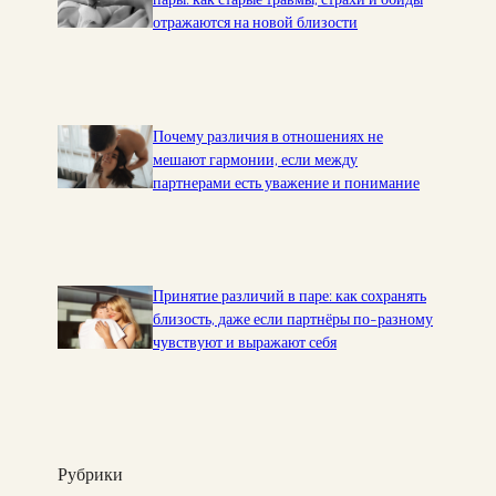
Т
Н
отражаются на новой близости
И
Ч
Н
О
Г
Почему различия в отношениях не
О
мешают гармонии, если между
О
партнерами есть уважение и понимание
Б
Щ
Е
Н
И
Принятие различий в паре: как сохранять
Я
близость, даже если партнёры по-разному
И
чувствуют и выражают себя
К
О
М
Ф
О
Рубрики
Р