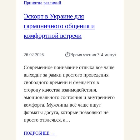
Принятие различий
Н
О
Е
В
Эскорт в Украине для
Д
Е
Е
Р
гармоничного общения и
Л
И
комфортной встречи
А
Я
Е
И
Т
П
⏱︎
26.02.2026
Время чтения:
3-4 минут
О
Р
Б
И
Современное понимание отдыха всё чаще
Щ
Э
выходит за рамки простого проведения
Е
Т
свободного времени и смещается в
Н
О
сторону качества взаимодействия,
И
М
Е
С
эмоционального состояния и внутреннего
Б
О
комфорта. Мужчины всё чаще ищут
О
Х
форматы досуга, которые позволяют не
Л
Р
просто отвлечься, а…
Е
А
Е
Н
:
ПОДРОБНЕЕ →
Г
Я
Э