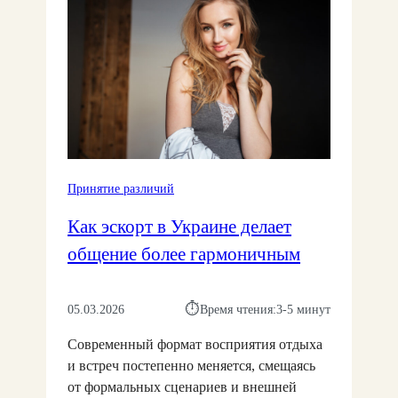
И
В
Р
К
Ы
Е
Т
Р
Л
Ы
А
У
И
Ж
Ч
Б
А
Ш
Л
Ю
Е
И
Т
П
З
С
О
О
Е
Н
Принятие различий
С
Б
И
Т
Я
М
Как эскорт в Украине делает
Ь
А
В
общение более гармоничным
Т
П
Ь
А
Д
Р
⏱︎
05.03.2026
Время чтения:
3-5 минут
Р
Е
У
:
Современный формат восприятия отдыха
Г
К
и встреч постепенно меняется, смещаясь
Д
А
Р
от формальных сценариев и внешней