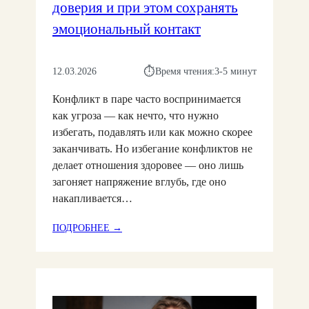
О
доверия и при этом сохранять
Ы
Ш
П
эмоциональный контакт
Е
О
Н
-
И
Р
⏱︎
12.03.2026
Время чтения:
3-5 минут
Я
А
Х
Конфликт в паре часто воспринимается
З
М
Н
как угроза — как нечто, что нужно
О
О
Г
избегать, подавлять или как можно скорее
М
У
заканчивать. Но избегание конфликтов не
У
Т
делает отношения здоровее — оно лишь
Ч
П
загоняет напряжение вглубь, где оно
У
О
накапливается…
В
М
С
О
:
ПОДРОБНЕЕ →
Т
Г
К
В
А
О
У
Т
Н
Ю
Ь
Ф
Т
П
Л
И
А